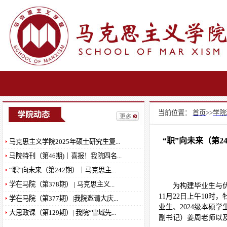
马克思主义学院师德师风问题反映方式
马克思主义学院关于2024-2025年度研究...
马克思主义学院关于2025年度研究生三...
当前位置：
首页
>>
学院
马克思主义学院2025年度本科生筑梦奖...
“职”向未来（第
马克思主义学院本科生关于2025年黑龙...
马克思主义学院2025年硕士研究生复...
马克思主义学院研究生关于2025年黑龙...
马院特刊（第46期)｜喜报！我院四名...
“职”向未来（第242期）｜马克思主...
马克思主义学院粟氏集团专项助学金拟...
学在马院（第378期） | 马克思主义...
马克思主义学院2024一2025学年国家励...
为构建毕业生与优
11月22日上午10
学在马院（第377期）|我院邀请大庆...
马克思主义学院2025-2026学年本科生国...
业生、2024级本硕
大思政课（第129期）| 我院“雪域先...
马克思主义学院2025-2026学年家庭经济...
副书记）姜周老师以